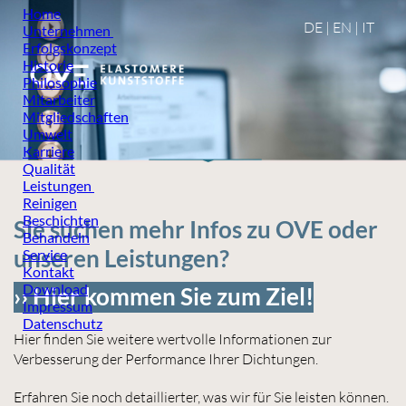
Home
DE
|
EN
|
IT
Unternehmen
Erfolgskonzept
Historie
Philosophie
Mitarbeiter
Mitgliedschaften
Umwelt
Karriere
Qualität
Leistungen
Reinigen
Beschichten
Sie suchen mehr Infos zu OVE oder
Behandeln
unseren Leistungen?
Service
Kontakt
Download
›› Hier kommen Sie zum Ziel!
Impressum
Datenschutz
Hier finden Sie weitere wertvolle Informationen zur
Verbesserung der Performance Ihrer Dichtungen.
Erfahren Sie noch detaillierter, was wir für Sie leisten können.