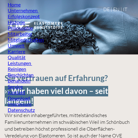
Home
DE
|
EN
|
IT
Unternehmen
Erfolgskonzept
Historie
Philosophie
Mitarbeiter
Mitgliedschaften
Umwelt
Karriere
Qualität
Leistungen
Reinigen
Beschichten
Sie vertrauen auf Erfahrung?
Behandeln
Service
›› Wir haben viel davon – seit
Kontakt
Download
langem!
Impressum
Datenschutz
Wir sind ein inhabergeführtes, mittelständisches
Familienunternehmen im schwäbischen Weil im Schönbuch
und betreiben höchst professionell die Oberflächen-
Veredelung von Elastomeren. So ist auch der Name OVE