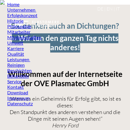
Home
DE
|
EN
|
IT
Unternehmen
Erfolgskonzept
Historie
Sie denken auch an Dichtungen?
Philosophie
Mitarbeiter
›› Wir tun den ganzen Tag nichts
Mitgliedschaften
Umwelt
anderes!
Karriere
Qualität
Leistungen
Reinigen
Beschichten
Willkommen auf der Internetseite
Behandeln
Service
der OVE Plasmatec GmbH
Kontakt
Download
Impressum
„Wenn es ein Geheimnis für Erfolg gibt, so ist es
Datenschutz
dieses:
Den Standpunkt des anderen verstehen und die
Dinge mit seinen Augen sehen!“
Henry Ford